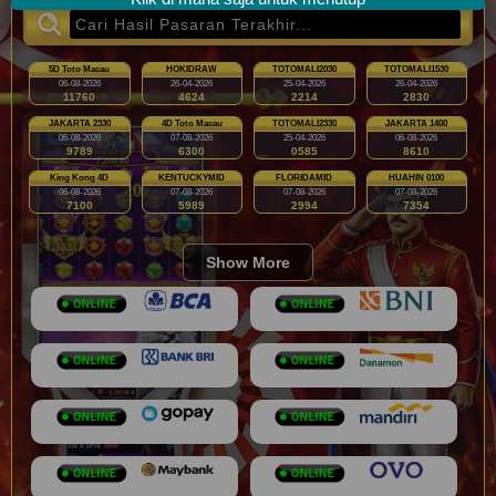
5D Toto Macau
HOKIDRAW
TOTOMALI2030
TOTOMALI1530
06-08-2026
26-04-2026
25-04-2026
26-04-2026
11760
4624
2214
2830
JAKARTA 2330
4D Toto Macau
TOTOMALI2330
JAKARTA 1400
06-08-2026
07-08-2026
25-04-2026
06-08-2026
9789
6300
0585
8610
King Kong 4D
KENTUCKYMID
FLORIDAMID
HUAHIN 0100
06-08-2026
07-08-2026
07-08-2026
07-08-2026
7100
5989
2994
7354
Show More